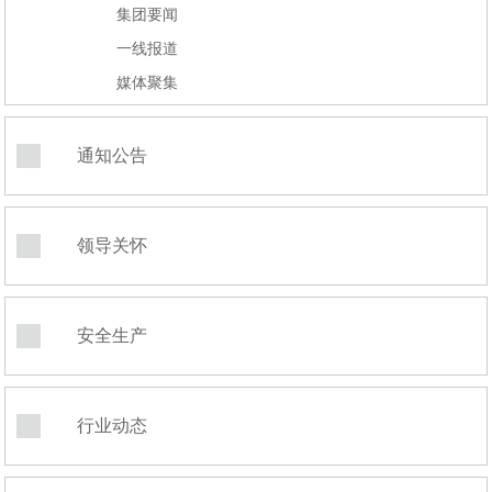
集团要闻
一线报道
媒体聚集
通知公告
领导关怀
安全生产
行业动态