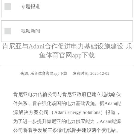
专题报道
视频新闻
肯尼亚与Adani合作促进电力基础设施建设-乐
鱼体育官网app下载
来源:
乐鱼体育官网app下载
发布时间:
2025-12-02
肯尼亚电力传输公司与肯尼亚政府已建立起战略伙
伴关系，旨在强化该国的电力基础设施。据Adani能
源解决方案公司（Adani Energy Solutions）报道，
为了进一步提升肯尼亚的电力供应能力，Adani能源
公司将着手发展三条输电线路并建设两个变电站。