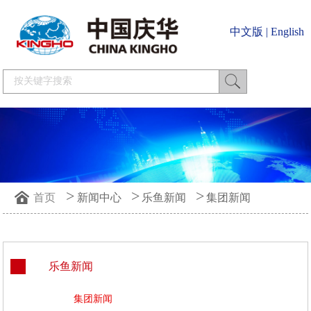
中文版
|
English
>
>
>
首页
新闻中心
乐鱼新闻
集团新闻
乐鱼新闻
集团新闻