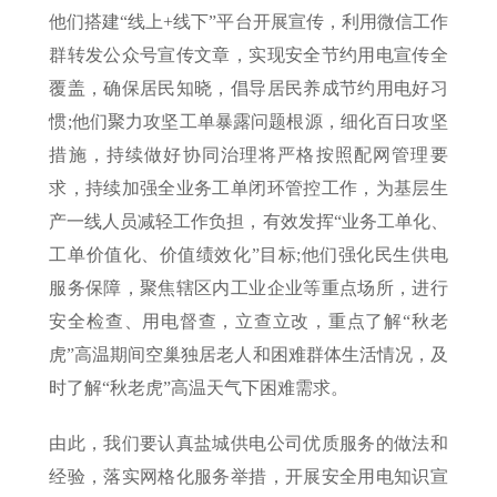
他们搭建“线上+线下”平台开展宣传，利用微信工作
群转发公众号宣传文章，实现安全节约用电宣传全
覆盖，确保居民知晓，倡导居民养成节约用电好习
惯;他们聚力攻坚工单暴露问题根源，细化百日攻坚
措施，持续做好协同治理将严格按照配网管理要
求，持续加强全业务工单闭环管控工作，为基层生
产一线人员减轻工作负担，有效发挥“业务工单化、
工单价值化、价值绩效化”目标;他们强化民生供电
服务保障，聚焦辖区内工业企业等重点场所，进行
安全检查、用电督查，立查立改，重点了解“秋老
虎”高温期间空巢独居老人和困难群体生活情况，及
时了解“秋老虎”高温天气下困难需求。
由此，我们要认真盐城供电公司优质服务的做法和
经验，落实网格化服务举措，开展安全用电知识宣