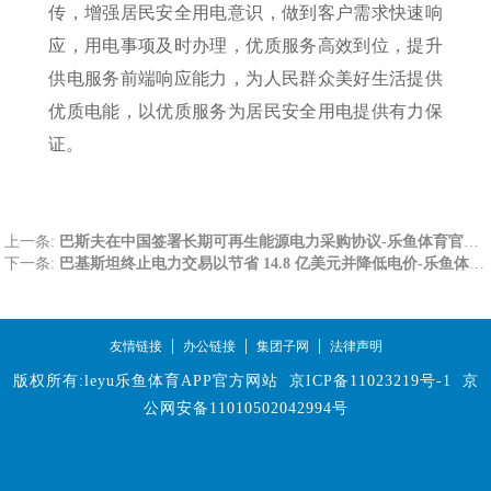
传，增强居民安全用电意识，做到客户需求快速响
应，用电事项及时办理，优质服务高效到位，提升
供电服务前端响应能力，为人民群众美好生活提供
优质电能，以优质服务为居民安全用电提供有力保
证。
上一条:
巴斯夫在中国签署长期可再生能源电力采购协议-乐鱼体育官网app下载
下一条:
巴基斯坦终止电力交易以节省 14.8 亿美元并降低电价-乐鱼体育官网app下载
|
|
|
友情链接
办公链接
集团子网
法律声明
版权所有:leyu乐鱼体育APP官方网站
京ICP备11023219号-1
京
公网安备11010502042994号