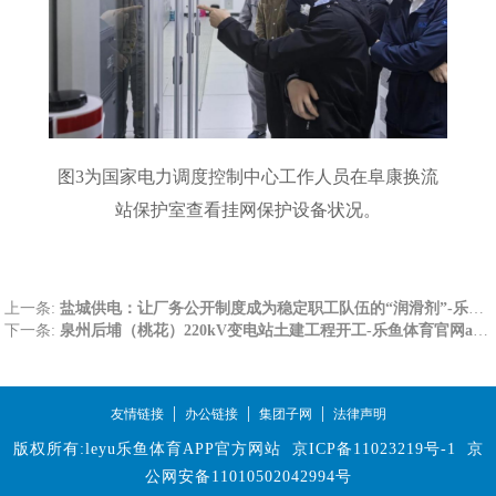
图3为国家电力调度控制中心工作人员在阜康换流
站保护室查看挂网保护设备状况。
上一条:
盐城供电：让厂务公开制度成为稳定职工队伍的“润滑剂”-乐鱼体育官网app下载
下一条:
泉州后埔（桃花）220kV变电站土建工程开工-乐鱼体育官网app下载
|
|
|
友情链接
办公链接
集团子网
法律声明
版权所有:leyu乐鱼体育APP官方网站
京ICP备11023219号-1
京
公网安备11010502042994号