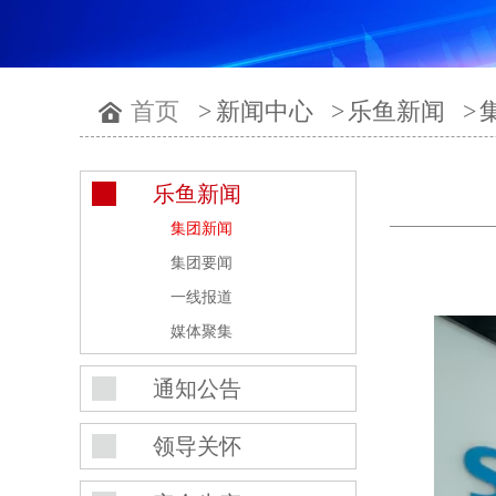
首页
>
新闻中心
>
乐鱼新闻
>
乐鱼新闻
集团新闻
集团要闻
一线报道
媒体聚集
通知公告
领导关怀