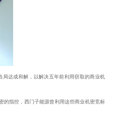
与美国当局达成和解，以解决五年前利用窃取的商业机
密的指控，西门子能源曾利用这些商业机密竞标