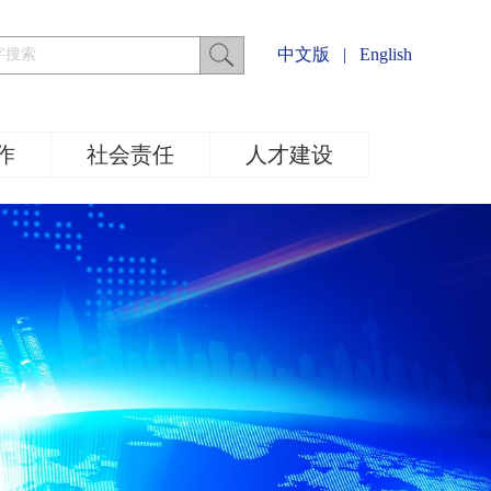
中文版
|
English
作
社会责任
人才建设