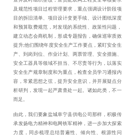
及规范性项目过程管理要求，重点强调设计阶段项
目的拆旧清单、项目设计变更手续、设计图纸深度
和预算取费规范，对发现的系统性、政策性问题，
建立动态会商机制，形成专题报告，确保巡审质效
提升;他们围绕年度安全生产工作要点，紧盯安全生
产、到岗到位、作业计划、两票管理、安全措施、
安全工器具等领域不担当、不尽责等行为，以落实
安全生产规章制度和为重点，检查全员学习通报内
容，常紧思想之弦，提升安全意识，并开展疑点分
析研判，发现一起严肃查处一起。诸如此类，不一
而足。
由此，我们要象盐城阜宁县供电公司那样，积极传
承发扬电力精神和电网铁军精神，进一步加大探索
力度，同步梳理总结普遍性、倾向性、根源性问