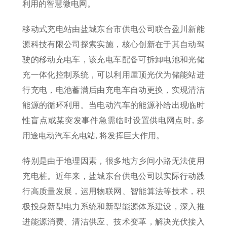
利用的智慧微电网。
移动式充电站由盐城东台市供电公司联合盈川新能
源科技有限公司探索实施，核心创新在于其自动驾
驶的移动充电车，该充电车配备可拆卸电池和光储
充一体化控制系统，可以利用屋顶光伏为储能站进
行充电，电池蓄满后由充电车自动更换，实现清洁
能源的循环利用。当电动汽车的能源补给出现临时
性盲点或某突发事件急需临时设置供电网点时, 多
用途电动汽车充电站, 将发挥巨大作用。
特别是由于地理因素，很多地方乡间小路无法使用
充电桩。近年来，盐城东台供电公司以实际行动践
行高质量发展，运用物联网、智能算法等技术，积
极投身新型电力系统和新型能源体系建设，深入推
进能源消费、清洁供应、技术变革，解决光伏接入