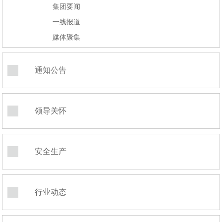
集团要闻
一线报道
媒体聚集
通知公告
领导关怀
安全生产
行业动态