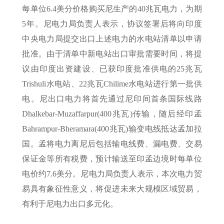
每单位6.4美分价格购买尼生产的40兆瓦电力，为期
5年。尼电力局负责人表示，协议签署后将向印度
中央电力局提交出口上述电力的水电站清单以申请
批准。由于清单中新电站出口审批需要时间，将提
议由印度出资建设、已获印度批准供电的25兆瓦
Trishuli水电站、22兆瓦Chilime水电站进行第一批供
电。尼出口电力将首先通过尼印间首条国际线路
Dhalkebar-Muzaffarpur(400兆瓦)传输，随后经印孟
Bahrampur-Bheramara(400兆瓦)输变电线抵达孟加拉
国。孟将电力离尼后包括输电线费、漏电费、交易
保证金等所有税费，预计输送至印孟边境时每单位
电价约7.6美分。尼电力局负责人表示，本次电力贸
易具有象征性意义，将促进未来大规模区域贸易，
有利于尼电力出口多元化。