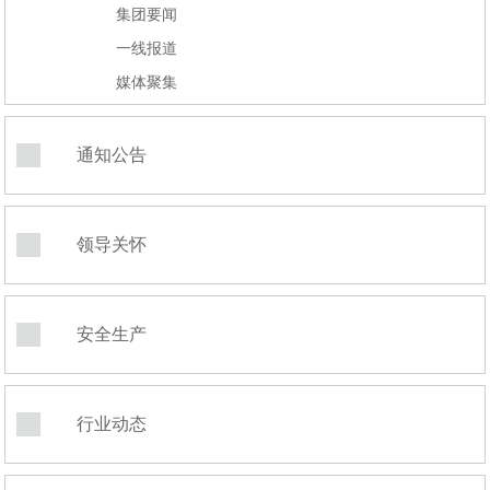
集团要闻
一线报道
媒体聚集
通知公告
领导关怀
安全生产
行业动态