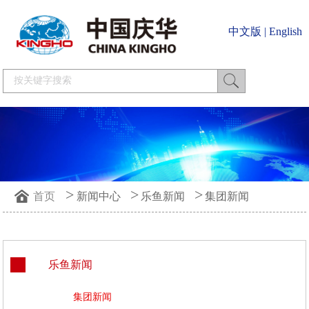
中文版
|
English
>
>
>
首页
新闻中心
乐鱼新闻
集团新闻
乐鱼新闻
集团新闻