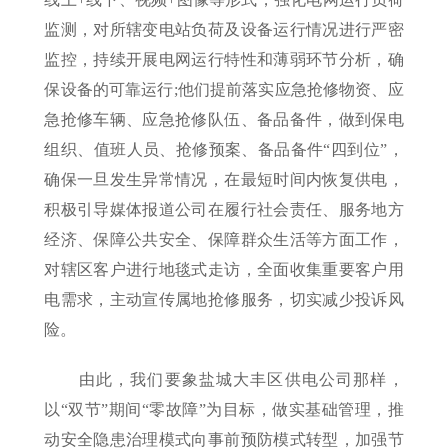
监测，对所辖变电站负荷及设备运行情况进行严密
监控，持续开展电网运行特性和薄弱环节分析，确
保设备的可靠运行;他们提前落实应急抢修物资、应
急抢修车辆、应急抢修队伍、备品备件，做到保电
组织、值班人员、抢修预案、备品备件“四到位”，
确保一旦发生异常情况，在最短时间内恢复供电，
积极引导媒体报道公司在履行社会责任、服务地方
经济、保障公共安全、保障群众生活等方面工作，
对辖区客户进行地毯式走访，全面收集重要客户用
电需求，主动宣传属地抢修服务，切实减少投诉风
险。
由此，我们要象盐城大丰区供电公司那样，
以“双节”期间“零故障”为目标，做实基础管理，推
动安全隐患治理模式向事前预防模式转型，加强节