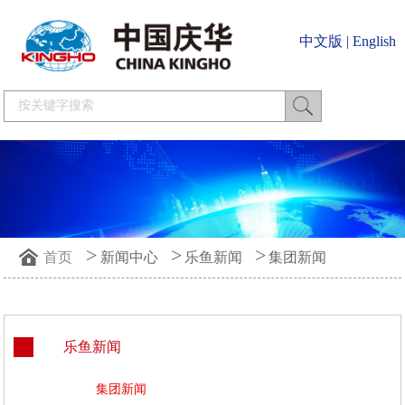
中文版
|
English
>
>
>
首页
新闻中心
乐鱼新闻
集团新闻
乐鱼新闻
集团新闻