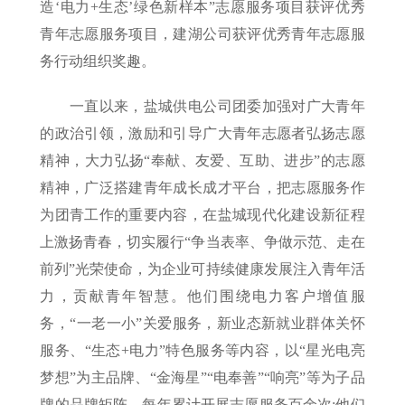
造‘电力+生态’绿色新样本”志愿服务项目获评优秀
青年志愿服务项目，建湖公司获评优秀青年志愿服
务行动组织奖趣。
一直以来，盐城供电公司团委加强对广大青年
的政治引领，激励和引导广大青年志愿者弘扬志愿
精神，大力弘扬“奉献、友爱、互助、进步”的志愿
精神，广泛搭建青年成长成才平台，把志愿服务作
为团青工作的重要内容，在盐城现代化建设新征程
上激扬青春，切实履行“争当表率、争做示范、走在
前列”光荣使命，为企业可持续健康发展注入青年活
力，贡献青年智慧。他们围绕电力客户增值服
务，“一老一小”关爱服务，新业态新就业群体关怀
服务、“生态+电力”特色服务等内容，以“星光电亮
梦想”为主品牌、“金海星”“电奉善”“响亮”等为子品
牌的品牌矩阵，每年累计开展志愿服务百余次;他们