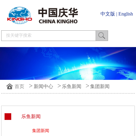
中文版
|
English
>
>
>
首页
新闻中心
乐鱼新闻
集团新闻
乐鱼新闻
集团新闻