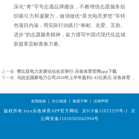
深化“青”字号志愿品牌建设，不断增强志愿服务组
织吸引力和凝聚力，做强做优“星光电亮梦想”等特
色项目内涵，用实际行动践行“奉献、友爱、互助、
进步”的志愿服务精神，奋力谱写中国式现代化盐城
新篇章贡献青春力量。
上一条:
赞比亚电力发展论坛在京举行-乐鱼体育官网app下载
下一条:
乌拉圭国家电力公司2024年上半年盈利2.42亿美元-乐鱼体育官网app下载
|
|
|
友情链接
办公链接
集团子网
法律声明
版权所有:leyu乐鱼体育APP官方网站
京ICP备11023219号-1
京
公网安备11010502042994号