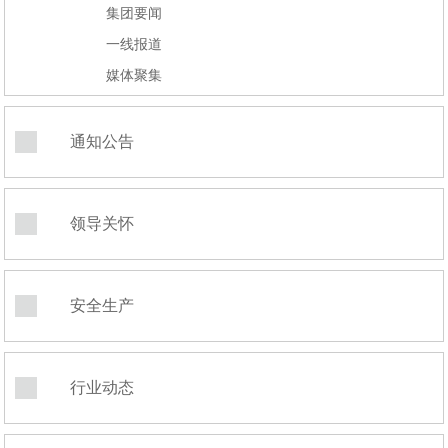
集团要闻
一线报道
媒体聚集
通知公告
领导关怀
安全生产
行业动态