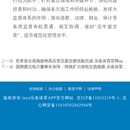
行动为抓手，针对重点领域和关键环节，强化问题
排查和纠治，确保各方面工作经得起检验。发挥大
监督体系的作用，推动巡察、法律、财会、审计等
各类监督有机贯通、相互协调，做好“后半篇文
章”，提升规范化管理水平。
上一条:
世界首台高海拔特高压变压器交接试验完成-乐鱼体育官网app下载
下一条:
国网冀北电力董事长张玮：持续扩大绿电交易规模-乐鱼体育官网app下载
|
|
|
友情链接
办公链接
集团子网
法律声明
版权所有:leyu乐鱼体育APP官方网站
京ICP备11023219号-1
京
公网安备11010502042994号