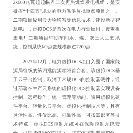
2x660兆瓦超超临界二次再热燃煤发电机组，是安
徽省“十四五”规划的电力保供首批重点项目之一。
二期项目应用云大物移智等信息技术，建设新型智
慧电厂，虚拟DCS是首次在电力行业应用，覆盖板
集电厂二期项目辅助车间水、煤、灰三大工艺系
统，控制系统I/O点数规模超过7200点。
2023年12月，电力虚拟DCS项目入围了国家能
源局组织的第四批能源领域首台套。该虚拟DCS基
于云平台控制，取消了常规DCS的控制器硬件，通
过部署在生产云系统的虚拟化DCS控制器实现设备
控制、远程操作、统一管理等功能。通用虚拟化硬
件平台、轻量化云平台、虚拟化控制技术等，具有
灵活性高、性价比高、可靠性高、可按需部署等技
术特点。虚拟DCS控制系统可在保障控制系统安
全、可靠和性能的前提下，将实体控制器虚拟化，