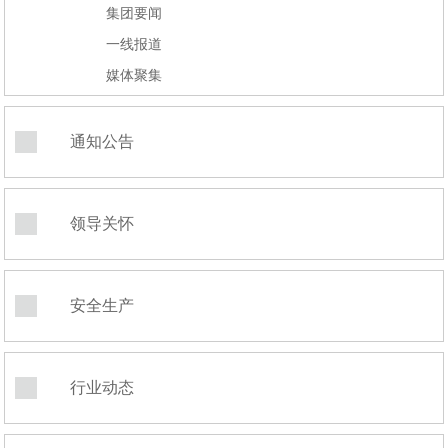
集团要闻
一线报道
媒体聚集
通知公告
领导关怀
安全生产
行业动态