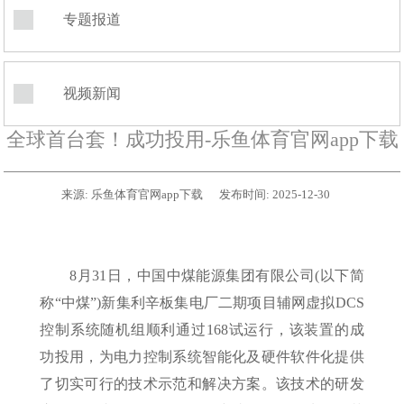
专题报道
视频新闻
全球首台套！成功投用-乐鱼体育官网app下载
来源:
乐鱼体育官网app下载
发布时间:
2025-12-30
8月31日，中国中煤能源集团有限公司(以下简
称“中煤”)新集利辛板集电厂二期项目辅网虚拟DCS
控制系统随机组顺利通过168试运行，该装置的成
功投用，为电力控制系统智能化及硬件软件化提供
了切实可行的技术示范和解决方案。该技术的研发