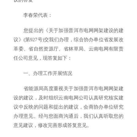
李春荣代表：
您提出的《关于加强普洱市电网网架建设的建
议》(第927号)交我们办理，综合协办单位省发展改
革委、省自然资源厅、省林草局、云南电网有限责
任公司意见，现答复如下：
一、办理工作开展情况
省能源局高度重视关于加强普洱市电网网架建
设的建议，及时组织云南电网公司认真研究核实建
议中反映的问题和提出的建议，会商协办单位研究
办理意见。经与您面商沟通后，我们认真听取您的
意见建议，修改完善形成答复意见。