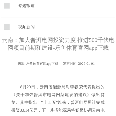
专题报道
视频新闻
云南：加大普洱电网投资力度 推进500千伏电
网项目前期和建设-乐鱼体育官网app下载
来源:
乐鱼体育官网app下载
发布时间:
2026-01-01
8月29日，云南省能源局对李春荣代表提出的
《关于加强普洱市电网网架建设的建议》做出答
复。其中指出，“十四五”以来，普洱电网累计完成
投资33.14亿元，下一步省能源局将积极协调云南电