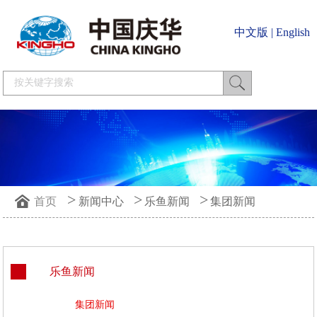
中文版
|
English
>
>
>
首页
新闻中心
乐鱼新闻
集团新闻
乐鱼新闻
集团新闻