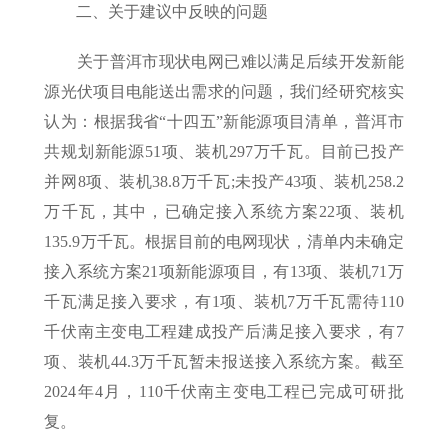
二、关于建议中反映的问题
关于普洱市现状电网已难以满足后续开发新能
源光伏项目电能送出需求的问题，我们经研究核实
认为：根据我省“十四五”新能源项目清单，普洱市
共规划新能源51项、装机297万千瓦。目前已投产
并网8项、装机38.8万千瓦;未投产43项、装机258.2
万千瓦，其中，已确定接入系统方案22项、装机
135.9万千瓦。根据目前的电网现状，清单内未确定
接入系统方案21项新能源项目，有13项、装机71万
千瓦满足接入要求，有1项、装机7万千瓦需待110
千伏南主变电工程建成投产后满足接入要求，有7
项、装机44.3万千瓦暂未报送接入系统方案。截至
2024年4月，110千伏南主变电工程已完成可研批
复。