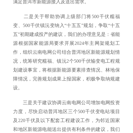
满足普洱市新能源接入及送出需求。
二是关于帮助协调上级部门将500千伏糯福
变、500千伏镇沅变纳入“十五五”规划，争取“十五
五”初期建成投产的建议，我们的办理意见是：省能
源根据国家能源局要求开展2024年主网架规划工
作，组织云南电网公司结合普洱地区新能源规划情
况，统筹研究糯福、镇沅2个500千伏输变电工程规
划建设事宜，将根据新能源要素排查情况、林地保
障情况，完善规划成果上报国家，积极争取纳规建
设。
三是关于建议协调云南电网公司增加电网投资
力度，尽快启动普洱地区三个500千伏变电站项目
及220千伏及以下配套工程建设工作，为邻近国家
和地区新能源电能送出提供有利条件的建议，我们