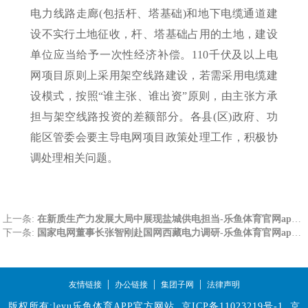
电力线路走廊(包括杆、塔基础)和地下电缆通道建
设不实行土地征收，杆、塔基础占用的土地，建设
单位应当给予一次性经济补偿。110千伏及以上电
网项目原则上采用架空线路建设，若需采用电缆建
设模式，按照“谁主张、谁出资”原则，由主张方承
担与架空线路投资的差额部分。各县(区)政府、功
能区管委会要主导电网项目政策处理工作，积极协
调处理相关问题。
上一条:
在新质生产力发展大局中展现盐城供电担当-乐鱼体育官网app下载
下一条:
国家电网董事长张智刚赴国网西藏电力调研-乐鱼体育官网app下载
|
|
|
友情链接
办公链接
集团子网
法律声明
版权所有:leyu乐鱼体育APP官方网站
京ICP备11023219号-1
京