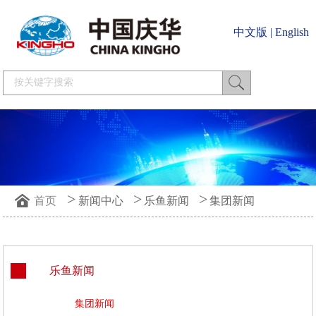
中文版
|
English
>
>
>
首页
新闻中心
乐鱼新闻
集团新闻
乐鱼新闻
集团新闻