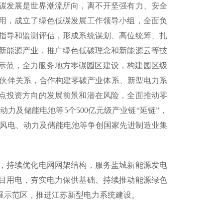
碳发展是世界潮流所向，离不开坚强有力、安全
用，成立了绿色低碳发展工作领导小组，全面负
指导和监测评估，形成系统谋划、高位统筹、扎
新能源产业，推广绿色低碳理念和新能源云等技
点示范，全力服务地方零碳园区建设，构建园区级
作伙伴关系，合作构建零碳产业体系、新型电力系
点投资方向的发展前景和潜在风险，全面推动零
力及储能电池等5个500亿元级产业链“延链”，
上风电、动力及储能电池等争创国家先进制造业集
持续优化电网网架结构，服务盐城新能源发电
目用电，夯实电力保供基础、持续推动能源绿色
展示范区，推进江苏新型电力系统建设。