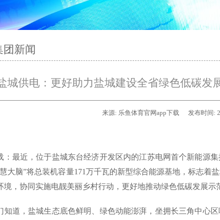
集团新闻
盐城供电：更好助力盐城建设全省绿色低碳发展示
来源:
乐鱼体育官网app下载
发布时间:
2
最近，位于盐城东台经济开发区内的江苏电网首个新能源集控
智慧大脑”将总装机容量171万千瓦的新型综合能源基地，标志着
环境，协同实施电靓美丽乡村行动，更好地推动绿色低碳发展示
道，盐城生态底色鲜明、绿色动能澎湃，坐拥长三角中心区唯