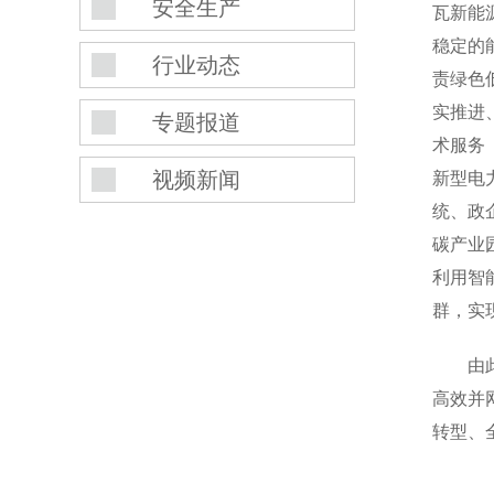
安全生产
瓦新能
稳定的
行业动态
责绿色
实推进
专题报道
术服务
视频新闻
新型电
统、政
碳产业
利用智
群，实
由此，
高效并
转型、