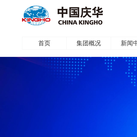
首页
集团概况
新闻