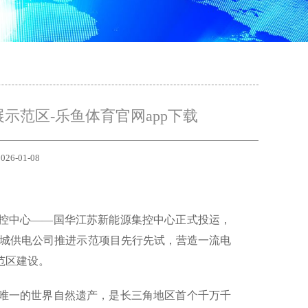
范区-乐鱼体育官网app下载
026-01-08
中心——国华江苏新能源集控中心正式投运，
盐城供电公司推进示范项目先行先试，营造一流电
范区建设。
一的世界自然遗产，是长三角地区首个千万千