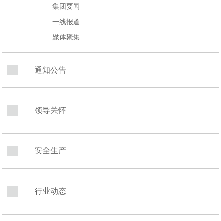
集团要闻
一线报道
媒体聚集
通知公告
领导关怀
安全生产
行业动态