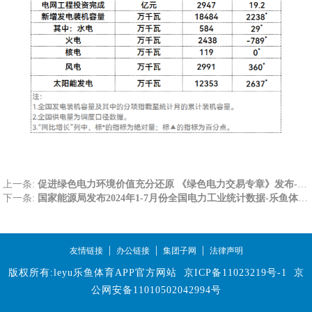
上一条:
促进绿色电力环境价值充分还原 《绿色电力交易专章》发布-乐鱼体育官网app下载
下一条:
国家能源局发布2024年1-7月份全国电力工业统计数据-乐鱼体育官网app下载
|
|
|
友情链接
办公链接
集团子网
法律声明
版权所有:leyu乐鱼体育APP官方网站
京ICP备11023219号-1
京
公网安备11010502042994号