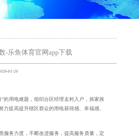
-乐鱼体育官网app下载
026-01-20
”的用电难题，组织台区经理走村入户，挨家挨
，努力提高提升辖区群众的用电获得感、幸福感、
服务力度，不断改进服务，提高服务质量，定