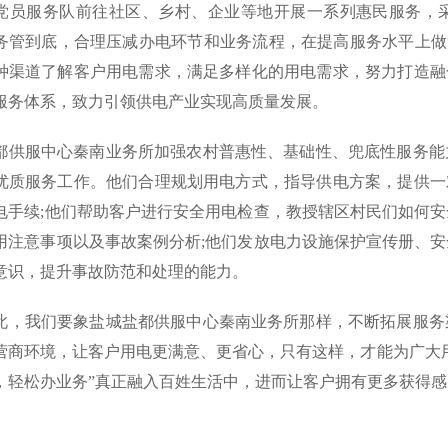
党员服务队前往社区、乡村、企业等地开展一系列惠民服务，
务管到底，合理压减办电环节和业务流程，在提高服务水平上做“
种渠道了解客户用电需求，满足多样化的用电需求，努力打造融
服务体系，致力引领供电产业实现高质量发展。
服中心秦南业务所加强农村普惠性、基础性、兜底性服务能力
优质服务工作。他们合理规划用电方式，指导供电方案，提供一
电手续;他们帮助客户进行安全用电检查，教授辖区村民们如何
用注意事项以及事故案例分析;他们发放电力设施保护宣传册、
意识，提升事故防范和处理的能力。
我们要象盐城盐都供服中心秦南业务所那样，不断拓展服务渠
营商环境，让客户用电更满意、更省心，只有这样，才能为广大
，轻松办业务”真正融入百姓生活中，进而让客户拥有更多获得