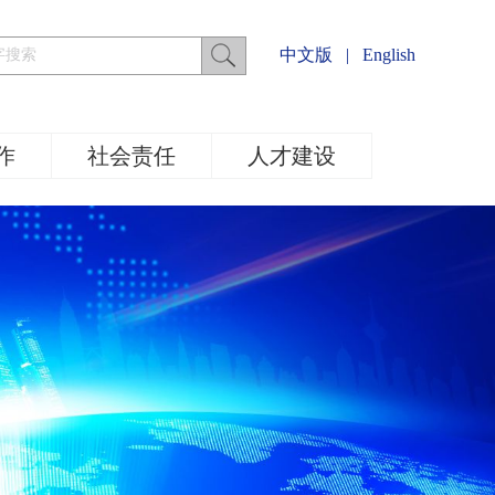
中文版
|
English
作
社会责任
人才建设