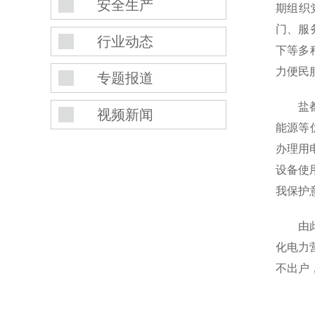
安全生产
期组织
门、服
行业动态
下等多
力便民
专题报道
盐都供
视频新闻
能源等
办理用
设备使
我保护
由此，
化电力
不出户