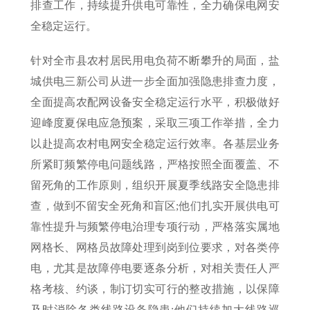
排查工作，持续提升供电可靠性，全力确保电网安
全稳定运行。
针对全市县农村居民用电负荷不断攀升的局面，盐
城供电三新公司从进一步全面加强隐患排查力度，
全面提高农配网设备安全稳定运行水平，积极做好
迎峰度夏保电应急预案，采取三项工作举措，全力
以赴提高农村电网安全稳定运行效率。各基层业务
所紧盯频繁停电问题线路，严格按照全面覆盖、不
留死角的工作原则，组织开展夏季线路安全隐患排
查，做到不留安全死角和盲区;他们扎实开展供电可
靠性提升与频繁停电治理专项行动，严格落实属地
网格长、网格员故障处理到岗到位要求，对各类停
电，尤其是故障停电要逐条分析，对相关责任人严
格考核、约谈，制订切实可行的整改措施，以保障
及时消除各类线路设备隐患;他们持续加大线路巡