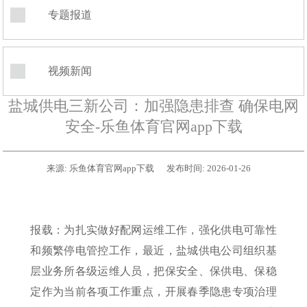
专题报道
视频新闻
盐城供电三新公司：加强隐患排查 确保电网
安全-乐鱼体育官网app下载
来源:
乐鱼体育官网app下载
发布时间:
2026-01-26
报载：为扎实做好配网运维工作，强化供电可靠性
和频繁停电管控工作，最近，盐城供电公司组织基
层业务所各级运维人员，把保安全、保供电、保稳
定作为当前各项工作重点，开展春季隐患专项治理