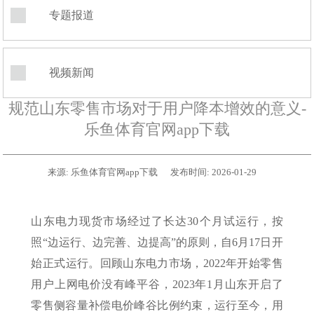
专题报道
视频新闻
规范山东零售市场对于用户降本增效的意义-
乐鱼体育官网app下载
来源:
乐鱼体育官网app下载
发布时间:
2026-01-29
山东电力现货市场经过了长达30个月试运行，按
照“边运行、边完善、边提高”的原则，自6月17日开
始正式运行。回顾山东电力市场，2022年开始零售
用户上网电价没有峰平谷，2023年1月山东开启了
零售侧容量补偿电价峰谷比例约束，运行至今，用