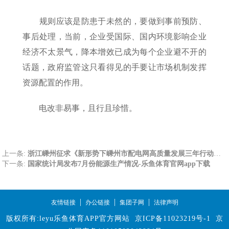
规则应该是防患于未然的，要做到事前预防、
事后处理，当前，企业受国际、国内环境影响企业
经济不太景气，降本增效已成为每个企业避不开的
话题，政府监管这只看得见的手要让市场机制发挥
资源配置的作用。
电改非易事，且行且珍惜。
上一条:
浙江嵊州征求《新形势下嵊州市配电网高质量发展三年行动计划（2024-2026年）》意见-乐鱼体育官网app下载
下一条:
国家统计局发布7月份能源生产情况-乐鱼体育官网app下载
|
|
|
友情链接
办公链接
集团子网
法律声明
版权所有:leyu乐鱼体育APP官方网站
京ICP备11023219号-1
京