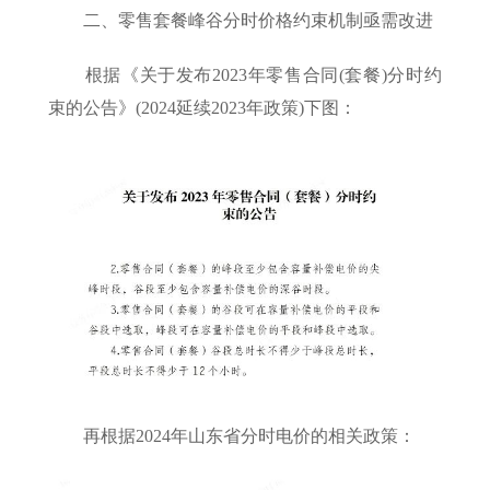
二、零售套餐峰谷分时价格约束机制亟需改进
根据《关于发布2023年零售合同(套餐)分时约
束的公告》(2024延续2023年政策)下图：
再根据2024年山东省分时电价的相关政策：