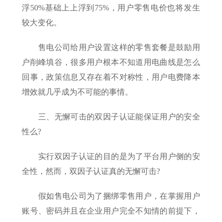
浮50%基础上上浮到75%，用户零售电价也将发生
较大变化。
售电公司给用户设置这样的零售套餐是鼓励用
户削峰填谷，很多用户根本不知道用电曲线是怎么
回事，政策信息又存在着不对称性，用户电费降本
增效就几乎成为不可能的事情。
三、无懈可击的双因子认证能保证用户的安全
性么?
实行双因子认证的目的是为了平台用户侧的安
全性，然而，双因子认证真的无懈可击?
假如售电公司为了捆绑零售用户，在掌握用户
账号、密码并且在企业用户完全不知情的前提下，