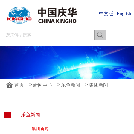
中文版
|
English
>
>
>
首页
新闻中心
乐鱼新闻
集团新闻
乐鱼新闻
集团新闻