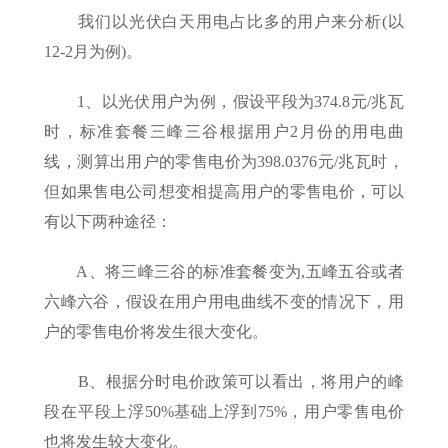
我们以光伏白天用电占比多的用户来分析(以
12-2月为例)。
1、以光伏用户为例，假设平段为374.8元/兆瓦
时，标准套餐三峰三谷根据用户2月份的用电曲
线，测算出用户的零售电价为398.0376元/兆瓦时，
但如果售电公司想变相提高用户的零售电价，可以
有以下两种途径：
A、将三峰三谷的标准套餐变为,五峰五谷或者
六峰六谷，假设在用户用电曲线不变的情况下，用
户的零售电价将发生很大变化。
B、根据分时电价政策可以看出，将用户的峰
段在平段上浮50%基础上浮到75%，用户零售电价
也将发生较大变化。