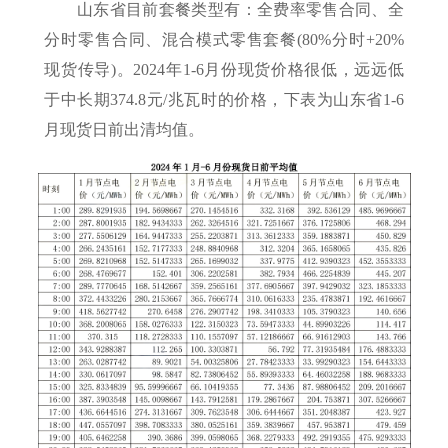
山东省目前套餐类型有：全费率零售合同、全
分时零售合同、混合模式零售套餐(80%分时+20%
现货传导)。2024年1-6月份现货价格很低，远远低
于中长期374.8元/兆瓦时的价格，下表为山东省1-6
月现货日前出清均值。