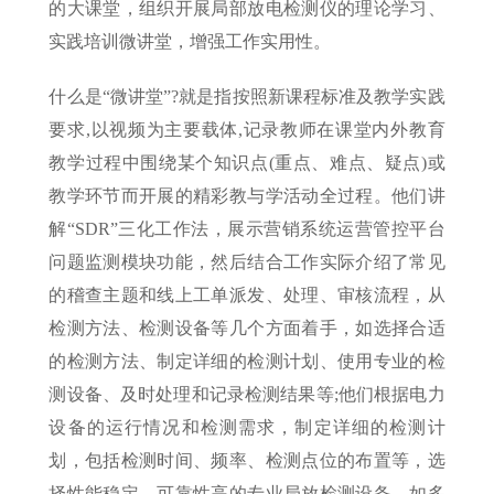
的大课堂，组织开展局部放电检测仪的理论学习、
实践培训微讲堂，增强工作实用性。
什么是“微讲堂”?就是指按照新课程标准及教学实践
要求,以视频为主要载体,记录教师在课堂内外教育
教学过程中围绕某个知识点(重点、难点、疑点)或
教学环节而开展的精彩教与学活动全过程。他们讲
解“SDR”三化工作法，展示营销系统运营管控平台
问题监测模块功能，然后结合工作实际介绍了常见
的稽查主题和线上工单派发、处理、审核流程，从
检测方法、检测设备等几个方面着手，如选择合适
的检测方法、制定详细的检测计划、使用专业的检
测设备、及时处理和记录检测结果等;他们根据电力
设备的运行情况和检测需求，制定详细的检测计
划，包括检测时间、频率、检测点位的布置等，选
择性能稳定、可靠性高的专业局放检测设备，如多