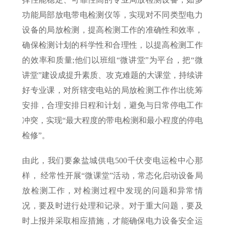
功能局部放电带电检测仪等，实现对不同类型电力
设备的局放检测，提高检测工作的准确性和效率，
确保检测计划的科学性和合理性，以提高检测工作
的效率和质量;他们以班组“微讲堂”为平台，把“微
讲堂”建设成提升素质、攻克难题的大课堂，持续讲
好专业课，对所辖变电站的局放检测工作作出统筹
安排，合理安排日程和计划，避免与日常停电工作
冲突，实现“最大程度的带电检测和最小程度的停电
检修”。
由此，我们要象盐城供电500千伏变电运检中心那
样， 经常性开展“微课堂”活动，常态化启动设备局
放检测工作，对检测过程中发现的问题和异常情
况，要及时进行处理和记录。对于重大问题，要及
时上报并采取相应措施，才能确保电力设备安全运