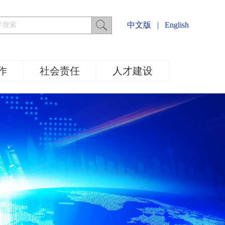
中文版
|
English
作
社会责任
人才建设