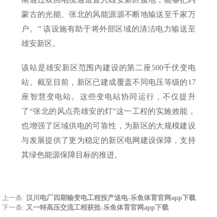
蒙古的光能、张北的风能源源不断地输送至千家万
户。” 该设施有助于将外部区域的清洁电力输送至
雄安新区。
该站是雄安新区范围内建设的第二座500千伏变电
站。截至目前，新区已建成覆盖不同电压等级的17
座智慧变电站。这些变电站协同运行，不仅提升
了“张北的风点亮雄安的灯”这一工程的实施效能，
也增强了区域供电的可靠性，为新区的大规模建设
与发展提供了更为稳定的新区电网建设保障，支持
其绿色能源保障目标的推进。
上一条:
汉川电厂四期输变电工程投产送电-乐鱼体育官网app下载
下一条:
又一特高压交流工程获批-乐鱼体育官网app下载