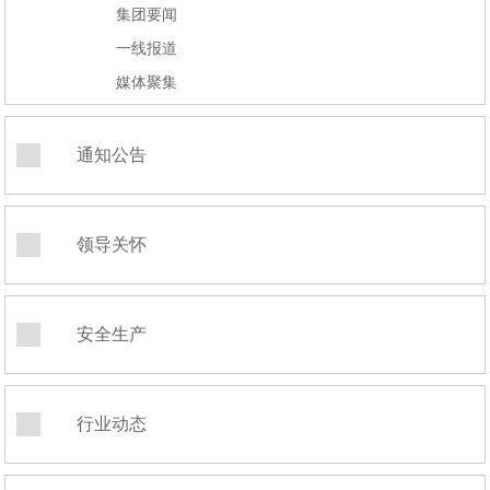
集团要闻
一线报道
媒体聚集
通知公告
领导关怀
安全生产
行业动态