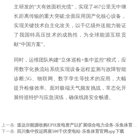
主研发的“大有效面积光缆”，实现了467公里无中继
长距离传输的重大突破;全面应用国产化核心设备，
实现关键技术自主化攻关，以千亿级外送能力验证
了我国特高压技术的成熟性，为全球能源互联贡
献“中国方案”。
同时，运维团队构建“立体巡检+集中监控”模式，应
用数字化换流站系统实现设备远程监测与故障智能
诊断;5G、物联网、数字孪生等技术的应用，大幅
提升检修效率。面对极端天气频发挑战，常态化开
展特巡特护与应急演练，确保线路安全畅通。
上一条:
道达尔能源收购EPH发电资产以扩展综合电力业务-乐鱼体育官网app下载
下一条:
四川集中投运两座500千伏变电站-乐鱼体育官网app下载