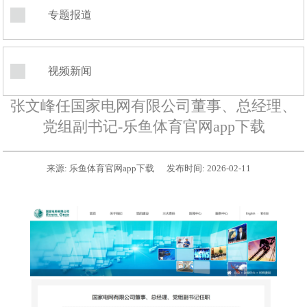
专题报道
视频新闻
张文峰任国家电网有限公司董事、总经理、
党组副书记-乐鱼体育官网app下载
来源:
乐鱼体育官网app下载
发布时间:
2026-02-11