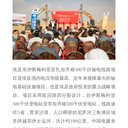
埃及东伊斯梅利亚至扎加齐格500千伏输电线路项
目是埃及境内电压等级最高、近年来规模最大的输
电基础设施项目，也是埃及政府投资的重点战略项
目。项目采用双回路四分裂设计，自伊斯梅利亚
500千伏变电站至宰加齐格500千伏变电站，线路途
经5省，贯穿沙漠、人口稠密的尼罗河三角洲区域
并跨越苏伊士运河，共计约190公里。中国电建承