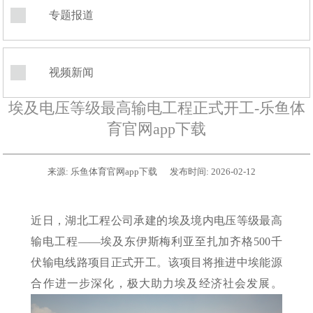
专题报道
视频新闻
埃及电压等级最高输电工程正式开工-乐鱼体
育官网app下载
来源:
乐鱼体育官网app下载
发布时间:
2026-02-12
近日，湖北工程公司承建的埃及境内电压等级最高
输电工程——埃及东伊斯梅利亚至扎加齐格500千
伏输电线路项目正式开工。该项目将推进中埃能源
合作进一步深化，极大助力埃及经济社会发展。