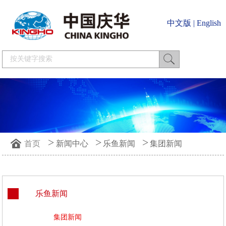
中文版
|
English
>
>
>
首页
新闻中心
乐鱼新闻
集团新闻
乐鱼新闻
集团新闻