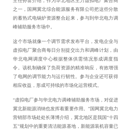
主任孙雷介绍，作为华北地区主力虚拟电厂聚合商
之一，国网冀北综合能源服务有限公司把这些分散
的蓄热式电锅炉资源整合起来，参与到华北电力调
峰辅助服务市场中。
这个市场就像一个调节需求发布平台，发电企业与
虚拟电厂聚合商每日分别提交出力和调峰计划，由
华北电网调度中心根据整体供需情况形成调度指
令。该机制确保了负荷资源的精准响应，有效增强
了电网的调节能力与运行韧性。参与企业还可获得
相应收益，形成可持续的市场化运营模式。
“虚拟电厂参与华北电力调峰辅助服务市场，对促进
冀北新能源消纳也发挥着重要作用。”国网冀北电力
营销部市场处处长薄博介绍，冀北地区是我国“十四
五”规划中的重要清洁能源基地，新能源装机容量已