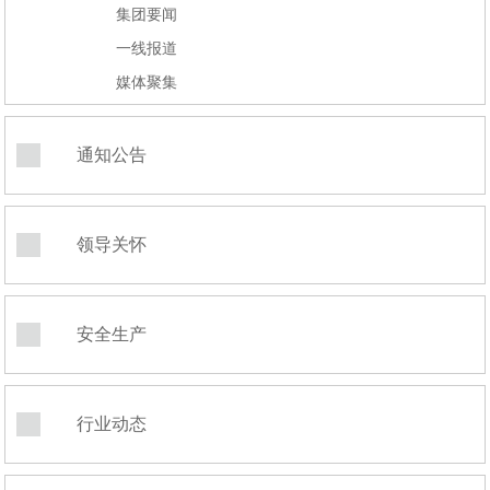
集团要闻
一线报道
媒体聚集
通知公告
领导关怀
安全生产
行业动态