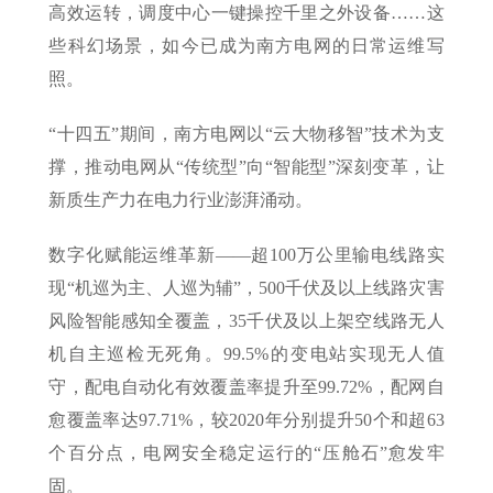
高效运转，调度中心一键操控千里之外设备……这
些科幻场景，如今已成为南方电网的日常运维写
照。
“十四五”期间，南方电网以“云大物移智”技术为支
撑，推动电网从“传统型”向“智能型”深刻变革，让
新质生产力在电力行业澎湃涌动。
数字化赋能运维革新——超100万公里输电线路实
现“机巡为主、人巡为辅”，500千伏及以上线路灾害
风险智能感知全覆盖，35千伏及以上架空线路无人
机自主巡检无死角。99.5%的变电站实现无人值
守，配电自动化有效覆盖率提升至99.72%，配网自
愈覆盖率达97.71%，较2020年分别提升50个和超63
个百分点，电网安全稳定运行的“压舱石”愈发牢
固。