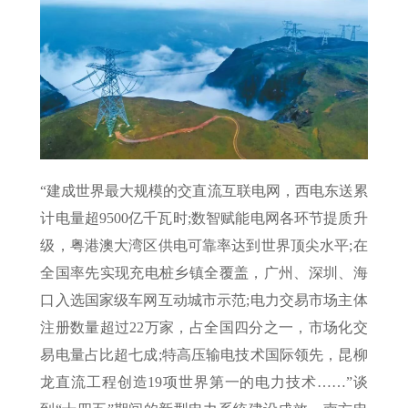
“建成世界最大规模的交直流互联电网，西电东送累
计电量超9500亿千瓦时;数智赋能电网各环节提质升
级，粤港澳大湾区供电可靠率达到世界顶尖水平;在
全国率先实现充电桩乡镇全覆盖，广州、深圳、海
口入选国家级车网互动城市示范;电力交易市场主体
注册数量超过22万家，占全国四分之一，市场化交
易电量占比超七成;特高压输电技术国际领先，昆柳
龙直流工程创造19项世界第一的电力技术……”谈