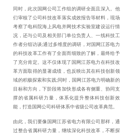
同时，此次国网公司工作组的调研全面且深入。他
们审核了公司科技改革落实成效报告等材料，现场
考察了电科院海上风电并网技术实验室建设运行情
况，还与公司及相关部门单位负责人、一线科技工
作者分组访谈;通过多维度的调研，对国网江苏电力
的科技改革工作有了全面而细致的了解，最终给予
了充分肯定。这不仅体现了国网江苏电力在科技改
革方面取得的显著成绩，也反映出其在科技创新领
域的积极探索和实践;同时，国网江苏电力明确新的
目标和方向，下阶段将加快形成各有侧重、协同支
撑的省属科研力量，体系化提升整体科技创新效
能，打造国网公司科研体系中省级公司改革典范。
由此，我们要像国网江苏省电力有限公司那样，通
过整合省属科研力量，继续深化科技改革，不断探