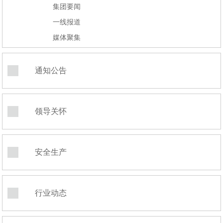
集团要闻
一线报道
媒体聚集
通知公告
领导关怀
安全生产
行业动态