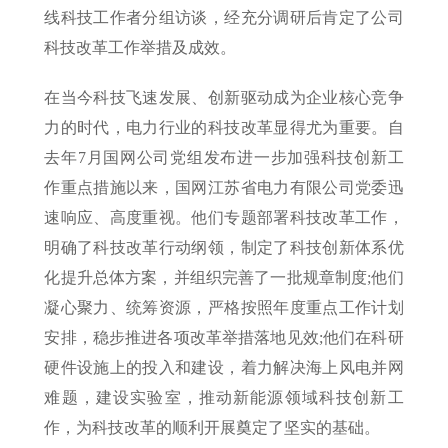
线科技工作者分组访谈，经充分调研后肯定了公司
科技改革工作举措及成效。
在当今科技飞速发展、创新驱动成为企业核心竞争
力的时代，电力行业的科技改革显得尤为重要。自
去年7月国网公司党组发布进一步加强科技创新工
作重点措施以来，国网江苏省电力有限公司党委迅
速响应、高度重视。他们专题部署科技改革工作，
明确了科技改革行动纲领，制定了科技创新体系优
化提升总体方案，并组织完善了一批规章制度;他们
凝心聚力、统筹资源，严格按照年度重点工作计划
安排，稳步推进各项改革举措落地见效;他们在科研
硬件设施上的投入和建设，着力解决海上风电并网
难题，建设实验室，推动新能源领域科技创新工
作，为科技改革的顺利开展奠定了坚实的基础。