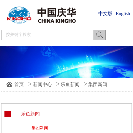
中文版
|
English
>
>
>
首页
新闻中心
乐鱼新闻
集团新闻
乐鱼新闻
集团新闻