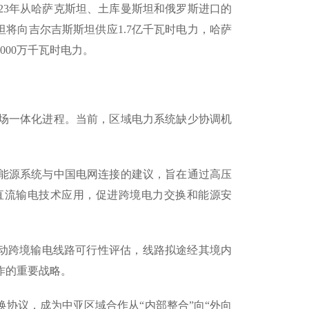
23年从哈萨克斯坦、土库曼斯坦和俄罗斯进口的
斯坦将向吉尔吉斯斯坦供应1.7亿千瓦时电力，哈萨
00万千瓦时电力。
场一体化进程。当前，区域电力系统缺少协调机
。
能源系统与中国电网连接的建议，旨在通过高压
直流输电技术应用，促进跨境电力交换和能源安
启动跨境输电线路可行性评估，线路拟途经其境内
作的重要战略。
协议，成为中亚区域合作从“内部整合”向“外向