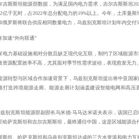
尔吉斯斯坦能源部数据，为满足国内电力需求，吉尔吉斯斯坦20
32亿千瓦时，占2022年总分配电力的19%以上。今年，土库曼
和俄罗斯将联合供应相同数量电力，乌兹别克斯坦计划年内交付50
作加速“外向联通”
家电力基础设施相对分散且缺乏现代化互联，制约了区域能源市
致资源配置效率不高，尤其面对季节性需求波动，表现愈发无力
能源转型与区域合作加速背景下，乌兹别克斯坦提出将中亚国家
路打造跨境能源走廊。能源走廊计划涵盖建设智能电网和高压
乌兹别克斯坦能源部副部长乌米德·马马达米诺夫表示，该国已
至哈萨克斯坦和吉尔吉斯斯坦，最终通往中国，这是区域能源合
斯斯坦、哈萨克斯坦和乌兹别克斯坦达成的三方水资源和电力互换