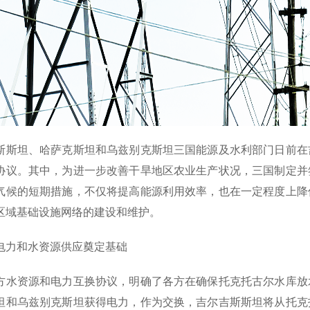
斯斯坦、哈萨克斯坦和乌兹别克斯坦三国能源及水利部门日前在
协议。其中，为进一步改善干旱地区农业生产状况，三国制定并
气候的短期措施，不仅将提高能源利用效率，也在一定程度上降
区域基础设施网络的建设和维护。
电力和水资源供应奠定基础
方水资源和电力互换协议，明确了各方在确保托克托古尔水库放
坦和乌兹别克斯坦获得电力，作为交换，吉尔吉斯斯坦将从托克