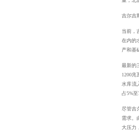
重，北
吉尔吉
当前，
在内的
产和基
最新的
120
水库流
占5%
尽管吉
需求。
大压力