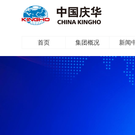
首页
集团概况
新闻