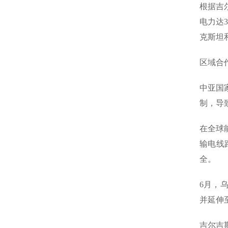
根据吉
电力达
克斯坦
区域合
中亚国
制，导
在全球
输电线
全。
6月，
并延伸
吉尔吉