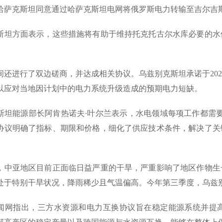
哈萨克斯坦同意通过哈萨克斯坦电网将俄罗斯电力转输至吉尔吉
斯坦方面表示，这些措施将有助于维持托克托古尔水库必要的水
。
间还进行了双边磋商，并达成相关协议。乌兹别克斯坦承诺于202
以应对当地因计划中的电力系统升级造成的预期电力短缺。
斯坦能源部长阿肯热诺夫·叶尔兰表示，水电领域每项工作都需
协议明确了指标、期限和价格，细化了供应技术条件，解决了关
，中亚地区目前正面临日益严重的干旱，严重影响了地区作物生
处于特别干旱状况，降雨稀少且气温偏高。今年第三季度，乌兹别
闻网指出，三方水资源和电力互换协议旨在稳定能源系统并提