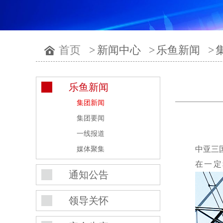
首页
>
新闻中心
>
乐鱼新闻
>
乐鱼新闻
集团新闻
集团要闻
一线报道
中亚三
媒体聚集
在一定
通知公告
领导关怀