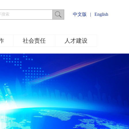
中文版
|
English
作
社会责任
人才建设