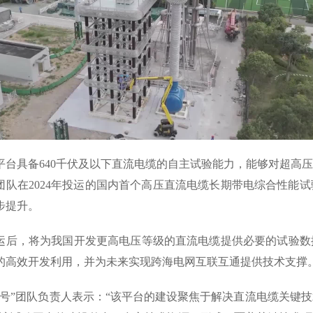
平台具备640千伏及以下直流电缆的自主试验能力，能够对超高
团队在2024年投运的国内首个高压直流电缆长期带电综合性能
步提升。
运后，将为我国开发更高电压等级的直流电缆提供必要的试验数
的高效开发利用，并为未来实现跨海电网互联互通提供技术支撑
一号”团队负责人表示：“该平台的建设聚焦于解决直流电缆关键