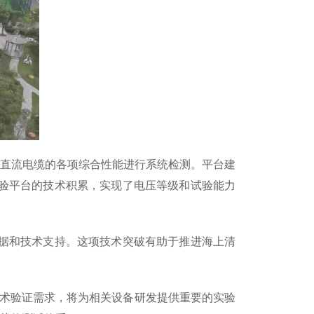
压直流电缆的各项综合性能进行系统检测。平台建
试验平台的技术积累，实现了电压等级和试验能力
据和技术支持。这项技术突破有助于推进海上清
。
技术验证需求，将为相关设备研发提供重要的实验