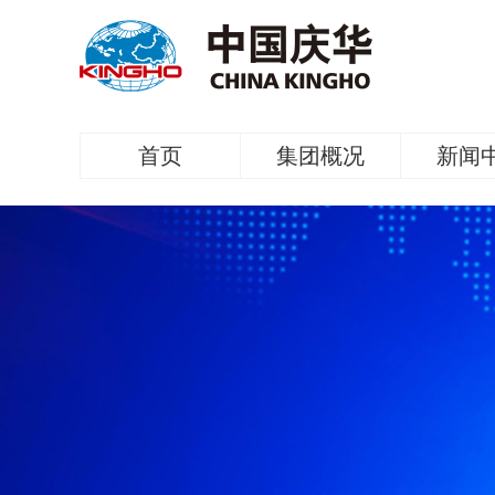
首页
集团概况
新闻