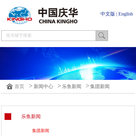
中文版
|
English
>
>
>
首页
新闻中心
乐鱼新闻
集团新闻
乐鱼新闻
集团新闻