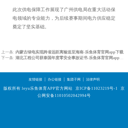
此次供电保障工作展现了广州供电局在重大活动保
电领域的专业能力，为后续赛事期间电力供应稳定
奠定了坚实基础。
上一条:
内蒙古绿电实现跨省远距离输送至海南-乐鱼体育官网app下载
下一条:
湖北工程公司获泰国年度零安全事故证书-乐鱼体育官网app下载
|
|
|
友情链接
办公链接
集团子网
法律声明
版权所有:leyu乐鱼体育APP官方网站
京ICP备11023219号-1
京
公网安备11010502042994号