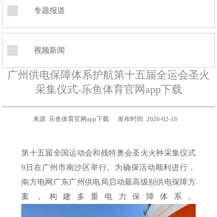
专题报道
视频新闻
广州供电保障体系护航第十五届全运会圣火
采集仪式-乐鱼体育官网app下载
来源:
乐鱼体育官网app下载
发布时间:
2026-02-18
第十五届全国运动会和残特奥会圣火火种采集仪式
9日在广州市南沙区举行。为确保活动顺利进行，
南方电网广东广州供电局启动最高级别供电保障方
案，构建多重电力保障体系。