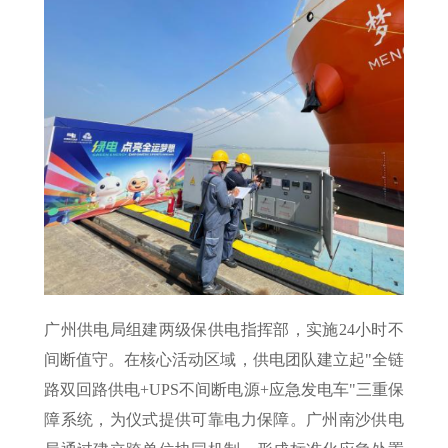
广州供电局组建两级保供电指挥部，实施24小时不
间断值守。在核心活动区域，供电团队建立起"全链
路双回路供电+UPS不间断电源+应急发电车"三重保
障系统，为仪式提供可靠电力保障。广州南沙供电