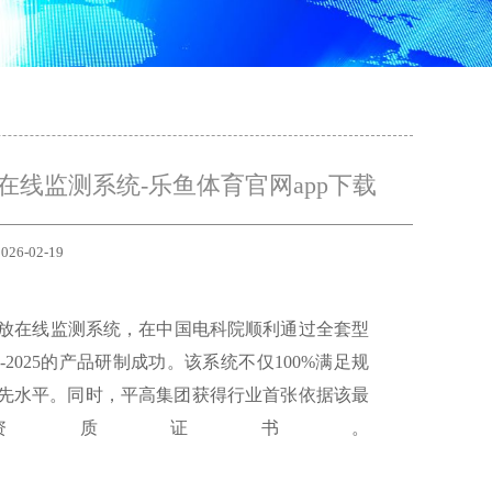
线监测系统-乐鱼体育官网app下载
026-02-19
频局放在线监测系统，在中国电科院顺利通过全套型
-2025的产品研制成功。该系统不仅100%满足规
先水平。同时，平高集团获得行业首张依据该最
资质证书。