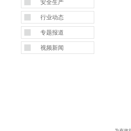
安全生产
行业动态
专题报道
视频新闻
为有效