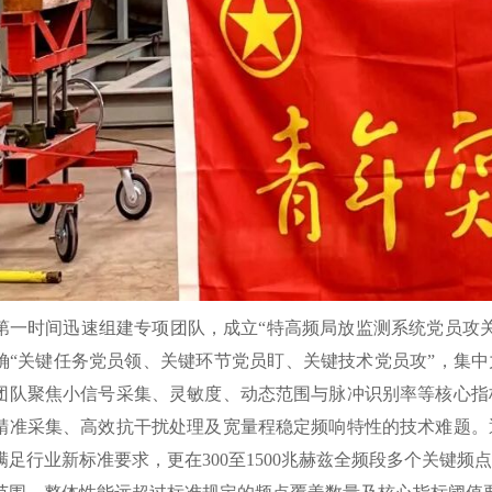
第一时间迅速组建专项团队，成立“特高频局放监测系统党员攻
确“关键任务党员领、关键环节党员盯、关键技术党员攻”，集中
团队聚焦小信号采集、灵敏度、动态范围与脉冲识别率等核心指
精准采集、高效抗干扰处理及宽量程稳定频响特性的技术难题。
满足行业新标准要求，更在300至1500兆赫兹全频段多个关键