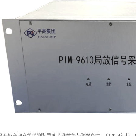
提升特高频在线监测装置的监测性能与预警能力，自2024年起