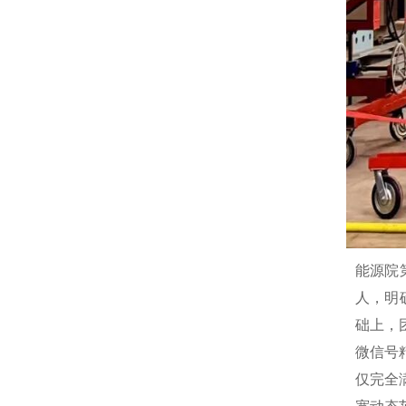
能源院
人，明
础上，
微信号
仅完全