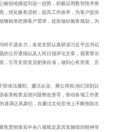
心敏锐地捕捉到这一趋势，积极运用数智技术推
势，优化服务流程，提高工作效率，为客户提供
能够精准把握客户需求，提前做好服务规划，为
同样不遗余力，各党支部认真研读习近平总书记
题的公开通报以及人民日报评论文章，观看警示
措，引导支部党员躬身自省，做到心有所畏、言
干部依法履职、廉洁从业、秉公用权;他们深刻认
强各类检查反馈问题整改督导，推动各项工作更
严的基调正风肃纪，在廉洁文化宣传上不断推陈出
聚焦贯彻落实中央八项规定及其实施细则精神等