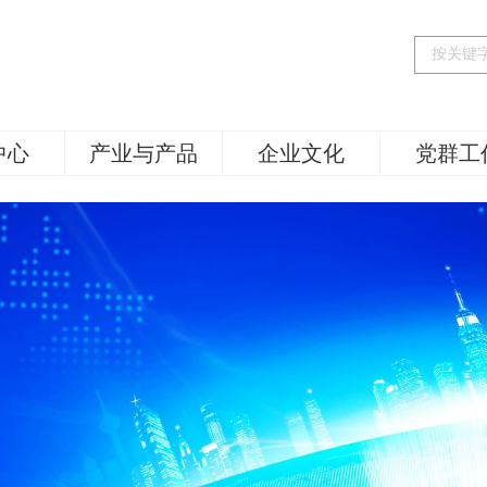
中心
产业与产品
企业文化
党群工