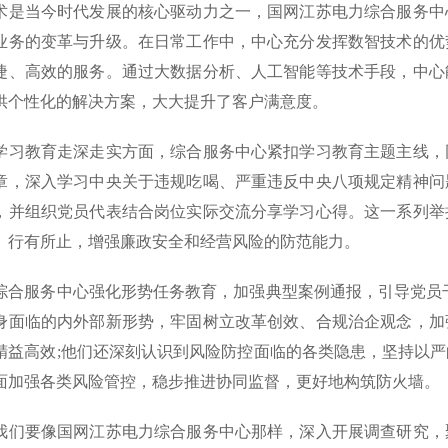
术是当今时代发展的核心驱动力之一，国网江苏电力综合服务中
业务的变革与升级。在日常工作中，中心充分发挥数智技术的优
捷、高效的服务。通过大数据分析、人工智能等技术手段，中心
供个性化的解决方案，大大提升了客户满意度。
学习教育走深走实方面，综合服务中心紧扣学习教育主题主线，
章，深入学习中央关于违规吃喝、严重违反中央八项规定精神问
，并组织党员代表结合岗位实际交流分享学习心得。这一系列举
、行有所止，增强廉政安全和经营风险的防范能力。
综合服务中心强化形势任务教育，加强典型案例通报，引导党员
身面临的内外部新形势，牢固树立改革创效、合规治企观念，加
精益高效;他们还深刻认识到风险防控面临的各类隐患，坚持以
面加强各类风险管控，稳步推进协同监督，更好地构筑防火墙。
我们要像国网江苏电力综合服务中心那样，深入开展调查研究，