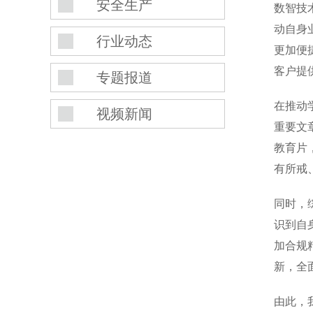
安全生产
数智技
动自身
行业动态
更加便
客户提
专题报道
在推动
视频新闻
重要文
教育片
有所戒
同时，
识到自
加合规
新，全
由此，