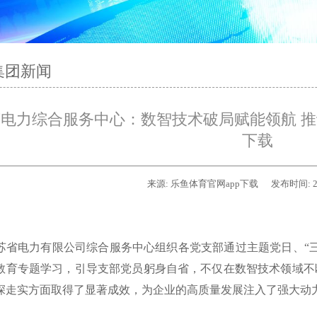
集团新闻
电力综合服务中心：数智技术破局赋能领航 推动
下载
来源:
乐鱼体育官网app下载
发布时间:
2
苏省电力有限公司综合服务中心组织各党支部通过主题党日、“
教育专题学习，引导支部党员躬身自省，不仅在数智技术领域不
深走实方面取得了显著成效，为企业的高质量发展注入了强大动