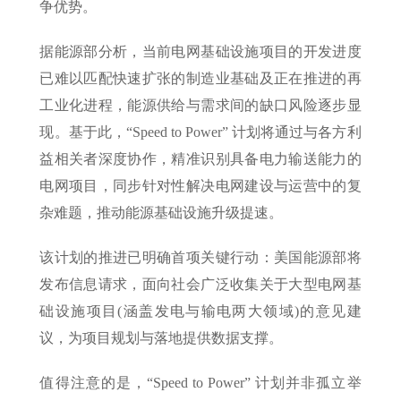
争优势。
据能源部分析，当前电网基础设施项目的开发进度
已难以匹配快速扩张的制造业基础及正在推进的再
工业化进程，能源供给与需求间的缺口风险逐步显
现。基于此，“Speed to Power” 计划将通过与各方利
益相关者深度协作，精准识别具备电力输送能力的
电网项目，同步针对性解决电网建设与运营中的复
杂难题，推动能源基础设施升级提速。
该计划的推进已明确首项关键行动：美国能源部将
发布信息请求，面向社会广泛收集关于大型电网基
础设施项目(涵盖发电与输电两大领域)的意见建
议，为项目规划与落地提供数据支撑。
值得注意的是，“Speed to Power” 计划并非孤立举