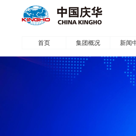
首页
集团概况
新闻