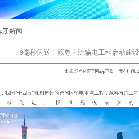
集团新闻
9毫秒闪送！藏粤直流输电工程启动建设-
来源:
乐鱼体育官网app下载
发布时间:
2
6日，我国“十四五”规划建设的跨省区输电重点工程，藏粤直流工
平最先进、投资规模最大的