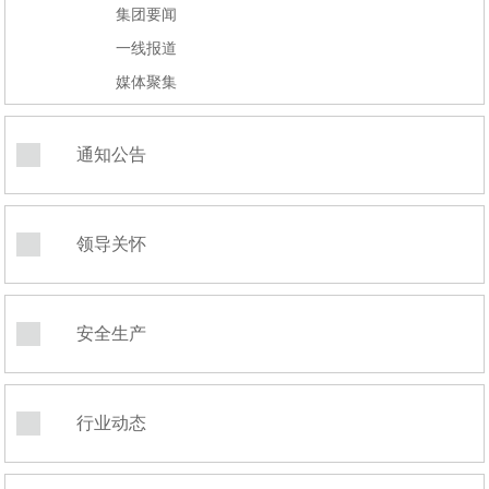
集团要闻
一线报道
媒体聚集
通知公告
领导关怀
安全生产
行业动态