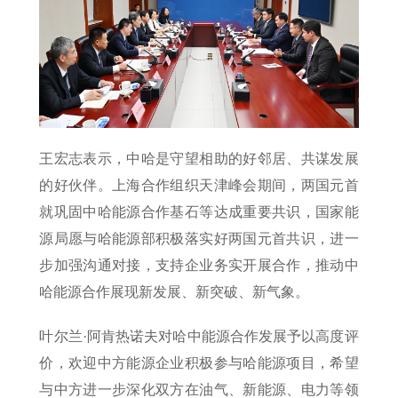
王宏志表示，中哈是守望相助的好邻居、共谋发展
的好伙伴。上海合作组织天津峰会期间，两国元首
就巩固中哈能源合作基石等达成重要共识，国家能
源局愿与哈能源部积极落实好两国元首共识，进一
步加强沟通对接，支持企业务实开展合作，推动中
哈能源合作展现新发展、新突破、新气象。
叶尔兰·阿肯热诺夫对哈中能源合作发展予以高度评
价，欢迎中方能源企业积极参与哈能源项目，希望
与中方进一步深化双方在油气、新能源、电力等领