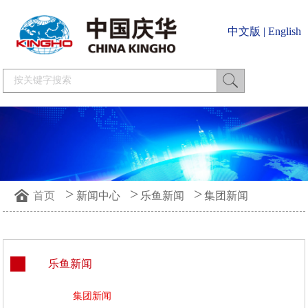
中文版
|
English
>
>
>
首页
新闻中心
乐鱼新闻
集团新闻
乐鱼新闻
集团新闻