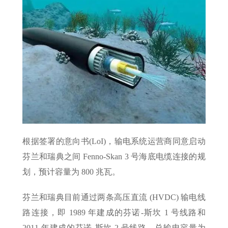
根据签署的意向书(LoI)，输电系统运营商同意启动
芬兰和瑞典之间 Fenno-Skan 3 号海底电缆连接的规
划，预计容量为 800 兆瓦。
芬兰和瑞典目前通过两条高压直流 (HVDC) 输电线
路连接，即 1989 年建成的芬诺-斯坎 1 号线路和
2011 年建成的芬诺-斯坎 2 号线路，总输电容量为