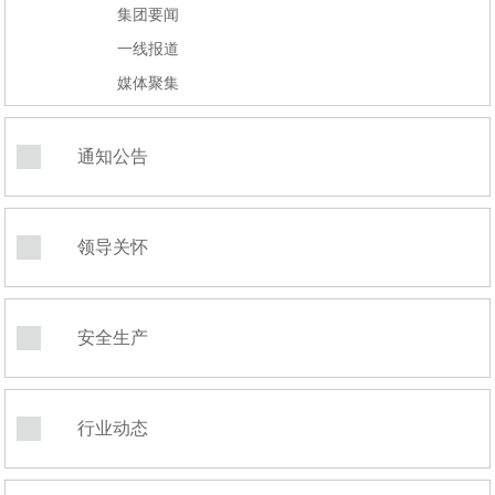
集团要闻
一线报道
媒体聚集
通知公告
领导关怀
安全生产
行业动态