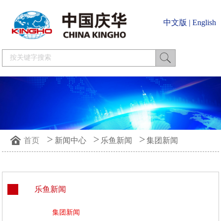
中文版
|
English
>
>
>
首页
新闻中心
乐鱼新闻
集团新闻
乐鱼新闻
集团新闻