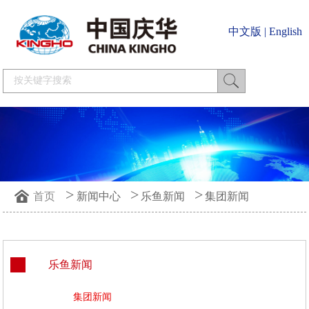
中文版
|
English
>
>
>
首页
新闻中心
乐鱼新闻
集团新闻
乐鱼新闻
集团新闻