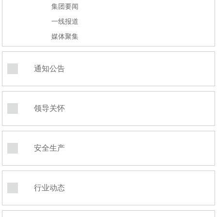
集团要闻
一线报道
媒体聚集
通知公告
领导关怀
安全生产
行业动态