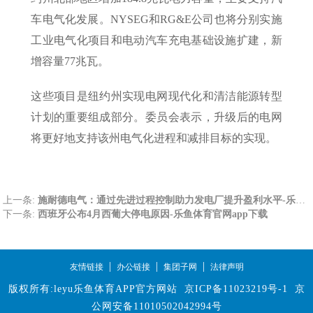
车电气化发展。NYSEG和RG&E公司也将分别实施
工业电气化项目和电动汽车充电基础设施扩建，新
增容量77兆瓦。
这些项目是纽约州实现电网现代化和清洁能源转型
计划的重要组成部分。委员会表示，升级后的电网
将更好地支持该州电气化进程和减排目标的实现。
上一条:
施耐德电气：通过先进过程控制助力发电厂提升盈利水平-乐鱼体育官网app下载
下一条:
西班牙公布4月西葡大停电原因-乐鱼体育官网app下载
|
|
|
友情链接
办公链接
集团子网
法律声明
版权所有:leyu乐鱼体育APP官方网站
京ICP备11023219号-1
京
公网安备11010502042994号