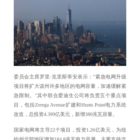
委员会主席罗里·克里斯蒂安表示："紧急电网升级
项目将扩大该州许多地区的电网容量，加速缓解紧
急限制。"其中联合爱迪生公司将负责五个重点项
目，包括Zerega Avenue扩建和Hunts Point电力系统
改造，总投资4.399亿美元，新增380兆瓦容量。
国家电网将主导22个项目，投资1.26亿美元，为纽
约州北部地区增加184.8兆瓦电力容量，主要支持汽