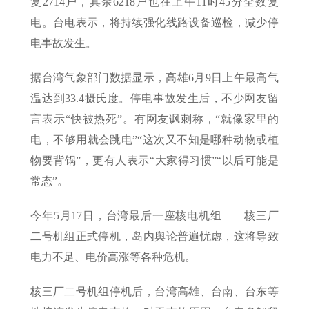
复2714户，其余6218户也在上午11时45分全数复
电。台电表示，将持续强化线路设备巡检，减少停
电事故发生。
据台湾气象部门数据显示，高雄6月9日上午最高气
温达到33.4摄氏度。停电事故发生后，不少网友留
言表示“快被热死”。有网友讽刺称，“就像家里的
电，不够用就会跳电”“这次又不知是哪种动物或植
物要背锅”，更有人表示“大家得习惯”“以后可能是
常态”。
今年5月17日，台湾最后一座核电机组——核三厂
二号机组正式停机，岛内舆论普遍忧虑，这将导致
电力不足、电价高涨等各种危机。
核三厂二号机组停机后，台湾高雄、台南、台东等