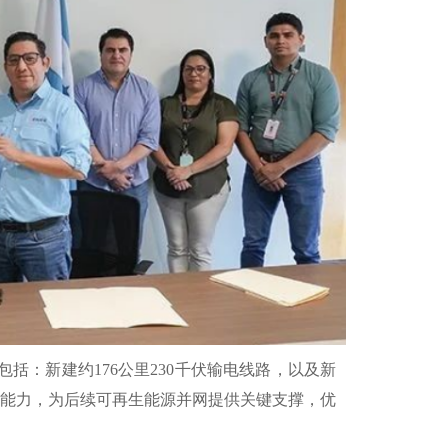
：新建约176公里230千伏输电线路，以及新
电能力，为后续可再生能源并网提供关键支撑，优