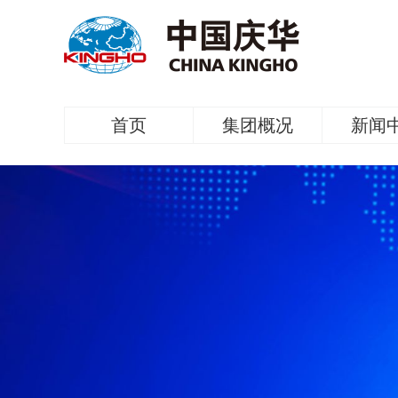
首页
集团概况
新闻