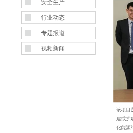
安全生产
行业动态
专题报道
视频新闻
该项目
建或扩
化能源