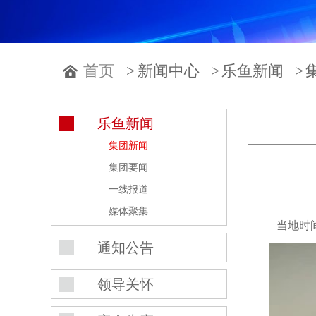
首页
>
新闻中心
>
乐鱼新闻
>
乐鱼新闻
集团新闻
集团要闻
一线报道
媒体聚集
当地时间
通知公告
领导关怀