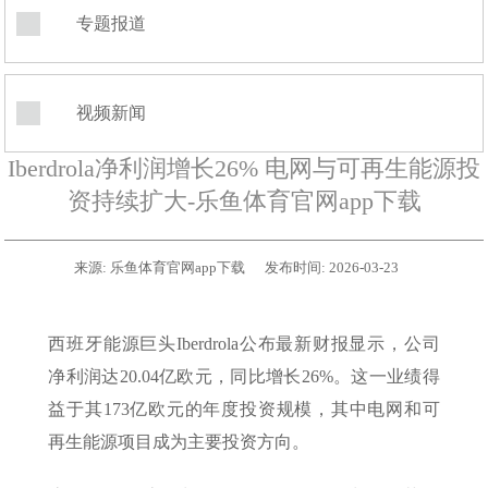
专题报道
视频新闻
Iberdrola净利润增长26% 电网与可再生能源投
资持续扩大-乐鱼体育官网app下载
来源:
乐鱼体育官网app下载
发布时间:
2026-03-23
西班牙能源巨头Iberdrola公布最新财报显示，公司
净利润达20.04亿欧元，同比增长26%。这一业绩得
益于其173亿欧元的年度投资规模，其中电网和可
再生能源项目成为主要投资方向。