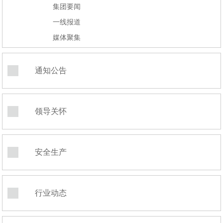
集团要闻
一线报道
媒体聚集
通知公告
领导关怀
安全生产
行业动态