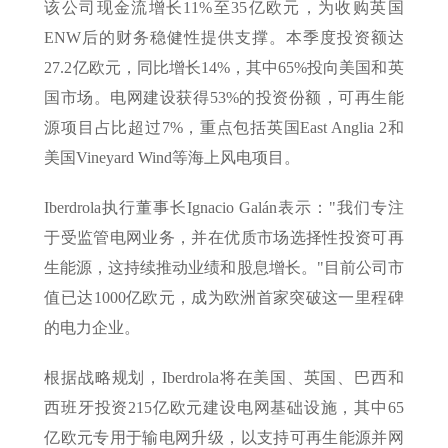
该公司现金流增长11%至35亿欧元，为收购英国
ENW后的财务稳健性提供支撑。本季度投资额达
27.2亿欧元，同比增长14%，其中65%投向美国和英
国市场。电网建设获得53%的投资份额，可再生能
源项目占比超过7%，重点包括英国East Anglia 2和
美国Vineyard Wind等海上风电项目。
Iberdrola执行董事长Ignacio Galán表示："我们专注
于受监管电网业务，并在优质市场选择性投资可再
生能源，这持续推动业绩和股息增长。"目前公司市
值已达1000亿欧元，成为欧洲首家突破这一里程碑
的电力企业。
根据战略规划，Iberdrola将在美国、英国、巴西和
西班牙投资215亿欧元建设电网基础设施，其中65
亿欧元专用于输电网升级，以支持可再生能源并网