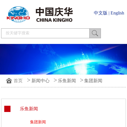
中文版
|
English
>
>
>
首页
新闻中心
乐鱼新闻
集团新闻
乐鱼新闻
集团新闻