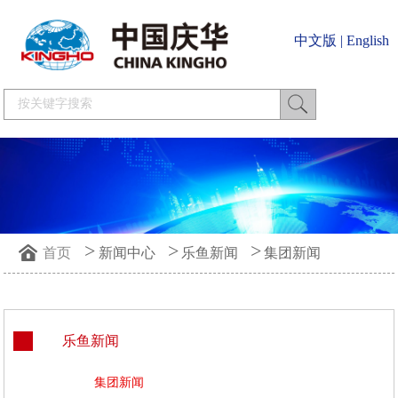
中文版
|
English
>
>
>
首页
新闻中心
乐鱼新闻
集团新闻
乐鱼新闻
集团新闻