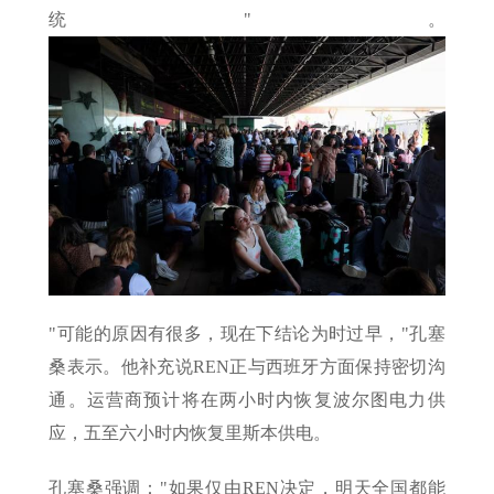
统"。
"可能的原因有很多，现在下结论为时过早，"孔塞
桑表示。他补充说REN正与西班牙方面保持密切沟
通。运营商预计将在两小时内恢复波尔图电力供
应，五至六小时内恢复里斯本供电。
孔塞桑强调："如果仅由REN决定，明天全国都能