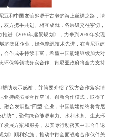
尼亚和中国友谊起源于古老的海上丝绸之路，情
，双方携手共进、相互成就，各层级交往密切，
《2030年远景规划》，力争到2030年实现
领域的集团企业，绿色能源技术先进，在肯尼亚建
来，合作成果持续丰富，希望中国能建继续加大对
生态环保等领域务实合作。肯尼亚政府将全力支持
和帮助表示感谢，并简要介绍了双方合作落实情
肯尼亚持续拓展合作空间、创新合作模式，取得了
、融合发展型“四型”企业，中国能建始终将肯尼
心优势”，聚焦绿色能源电力、水利水务、生态环
子发展方案和服务，以实际行动落实中非合作论
景规划》顺利实施，推动中肯全面战略合作伙伴关