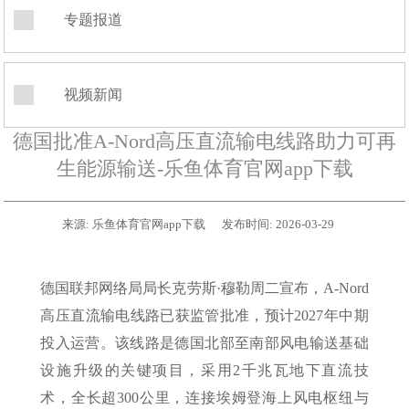
专题报道
视频新闻
德国批准A-Nord高压直流输电线路助力可再
生能源输送-乐鱼体育官网app下载
来源:
乐鱼体育官网app下载
发布时间:
2026-03-29
德国联邦网络局局长克劳斯·穆勒周二宣布，A-Nord
高压直流输电线路已获监管批准，预计2027年中期
投入运营。该线路是德国北部至南部风电输送基础
设施升级的关键项目，采用2千兆瓦地下直流技
术，全长超300公里，连接埃姆登海上风电枢纽与