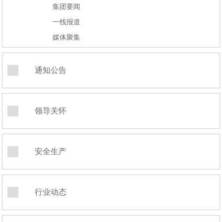
集团要闻
一线报道
媒体聚集
通知公告
领导关怀
安全生产
行业动态