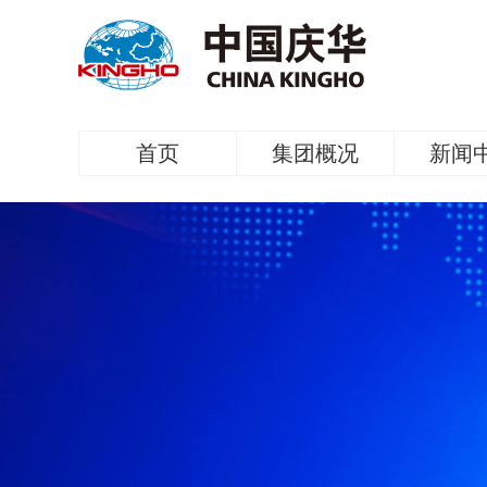
首页
集团概况
新闻