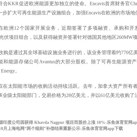
合KKR促进欧洲能源更加独立的使命。Encavis首席财务官Chris
一步扩大可再生能源生产设施组合，加强Encavis在欧洲的市场地
vis在欧洲12个国家开展业务，近期签署了多项融资、承购和开发协议
W光伏项目组合，以及获得融资并签署针对德国其他地区260MW项目
的收购是通过其全球基础设施业务进行的，该业务管理着约770亿
能和能源存储公司Avantus的大部分股权。除了可再生能源资
t Energy。
在太阳能市场的收购活动持续活跃。去年，加拿大资产所有者Brookf
业级太阳能部门，交易价格为28亿美元，并以61亿美元收购了法国I
印度公司因获得 Khavda Nagpur 项目而股价上涨 10%-乐鱼体育官网a
4年10月上海电网“两个细则”补偿结果重新公示-乐鱼体育官网app下载