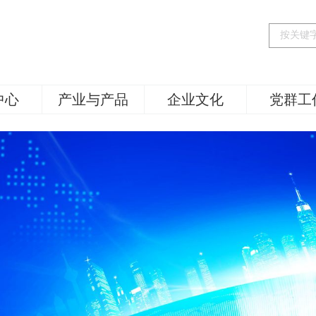
中心
产业与产品
企业文化
党群工