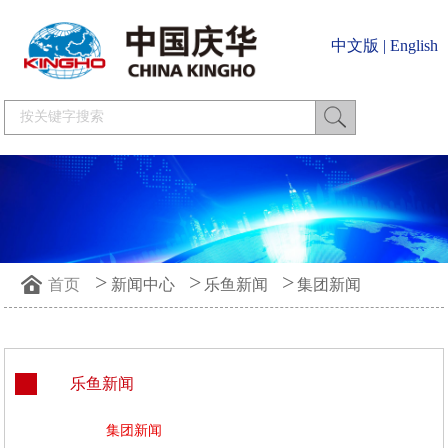
中文版
|
English
>
>
>
首页
新闻中心
乐鱼新闻
集团新闻
乐鱼新闻
集团新闻