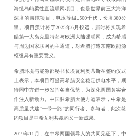
海缆岛屿柔性直流联网项目，也是世界前三大海洋
深度的海缆项目，电压等级±500千伏，长度380公
里。项目预计将于2025年6月投运，届时将实现希
腊第一大岛克里特岛与欧洲大陆强联网，成为希腊
与周边国家联网的主通道，对希腊打造东南欧能源
枢纽具有重要意义。
希腊环境与能源部秘书长埃瓦利奥蒂斯在签约仪式
上表示，本项目可提高希腊安全稳定供电水平，期
待同中方进一步发挥各自优势，为深化两国务实合
作注入新动力。中国驻希腊大使方遒表示，中希是
高质量共建“一带一路”的同行者、参与者，此次签
约项目是中希互利共赢的又一新成果。
2019年11月，在中希两国领导人的共同见证下，中