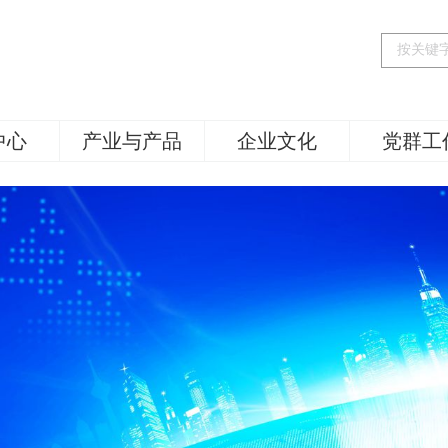
中心
产业与产品
企业文化
党群工