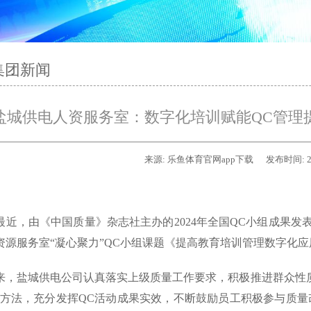
集团新闻
盐城供电人资服务室：数字化培训赋能QC管理提
来源:
乐鱼体育官网app下载
发布时间:
2
最近，由《中国质量》杂志社主办的2024年全国QC小组成果发
资源服务室“凝心聚力”QC小组课题《提高教育培训管理数字化应
来，盐城供电公司认真落实上级质量工作要求，积极推进群众性
具方法，充分发挥QC活动成果实效，不断鼓励员工积极参与质