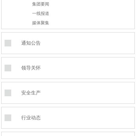
集团要闻
一线报道
媒体聚集
通知公告
领导关怀
安全生产
行业动态