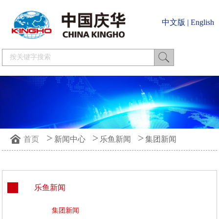
中文版
|
English
>
>
>
首页
新闻中心
乐鱼新闻
集团新闻
乐鱼新闻
集团新闻